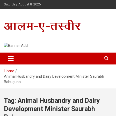
Skip
Saturday, August 8, 2026
to
content
Uttarakhand Hindi News Portal
Alam E Tasveer
Home
Animal Husbandry and Dairy Development Minister Saurabh
Bahuguna
Tag:
Animal Husbandry and Dairy
Development Minister Saurabh