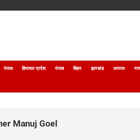
पंजाब
हिमाचल प्रदेश
पंजाब
बिहार
झारखंड
अपराध
राज
ner Manuj Goel