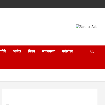
नीति
आलेख
चिंतन
जनसमस्या
मनोरंजन