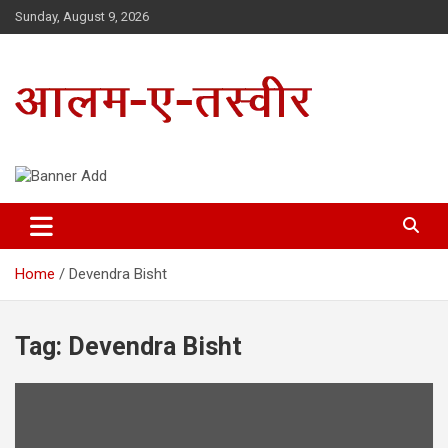
Skip
Sunday, August 9, 2026
to
content
Uttarakhand Hindi News Portal
Alam E Tasveer
Home
Devendra Bisht
Tag:
Devendra Bisht