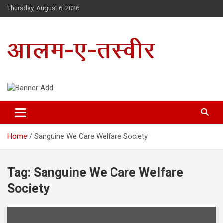
Skip
Thursday, August 6, 2026
to
content
Uttarakhand Hindi News Portal
Alam E Tasveer
Home
Sanguine We Care Welfare Society
Tag:
Sanguine We Care Welfare
Society