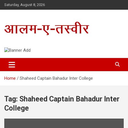
Skip
Saturday, August 8, 2026
to
content
Uttarakhand Hindi News Portal
Alam E Tasveer
Home
Shaheed Captain Bahadur Inter College
Tag:
Shaheed Captain Bahadur Inter
College