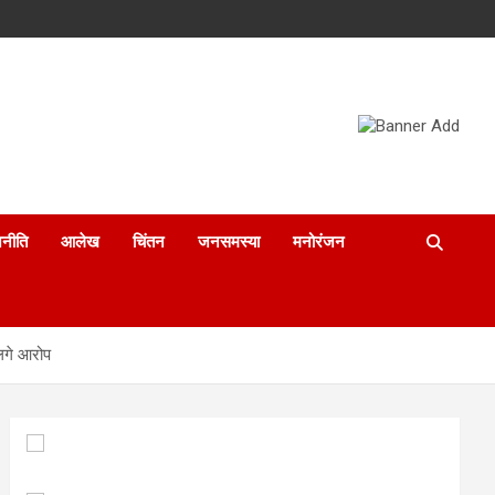
नीति
आलेख
चिंतन
जनसमस्या
मनोरंजन
 लगे आरोप