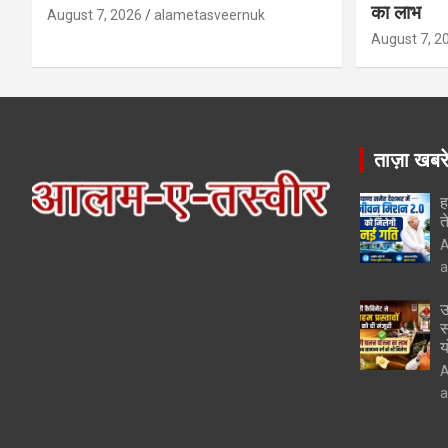
का लाभ
August 7, 2026
alametasveernuk
August 7, 2
ताज़ा खबर
ह
त
A
a
उ
स
य
A
a