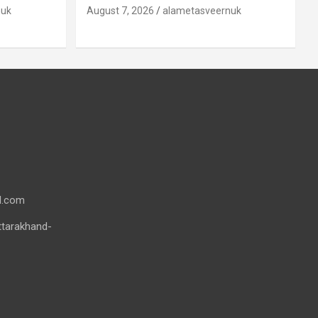
nuk
August 7, 2026
alametasveernuk
l.com
ttarakhand-