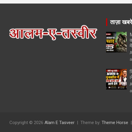
ताज़ा खबर
M
क
म
A
a
श
ल
A
a
Copyright © 2026
Alam E Tasveer
Theme by:
Theme Horse