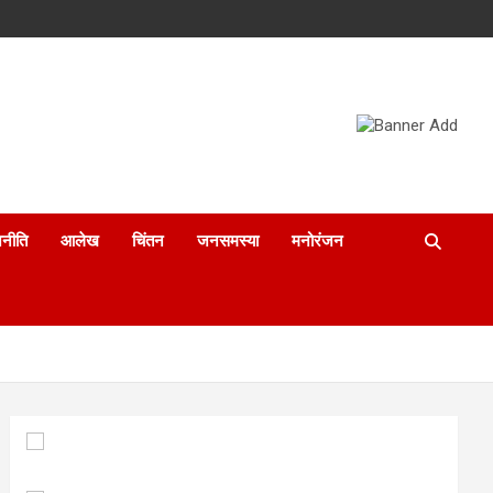
नीति
आलेख
चिंतन
जनसमस्या
मनोरंजन