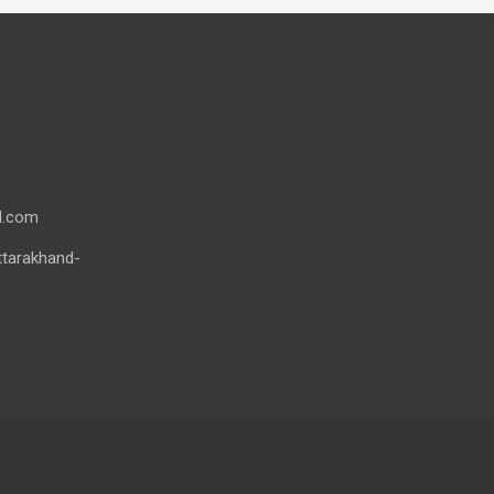
l.com
ttarakhand-