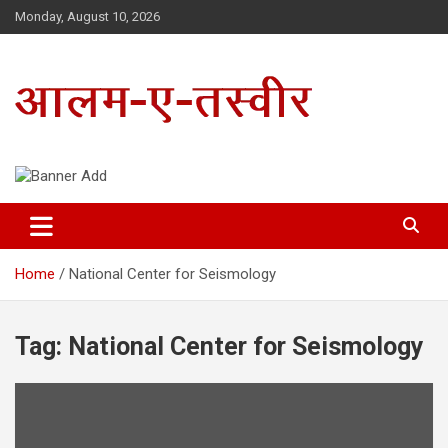
Skip
Monday, August 10, 2026
to
content
Uttarakhand Hindi News Portal
Alam E Tasveer
Home
National Center for Seismology
Tag:
National Center for Seismology