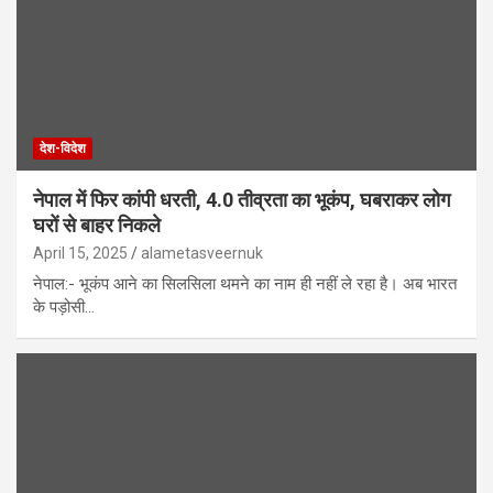
देश-विदेश
नेपाल में फिर कांपी धरती, 4.0 तीव्रता का भूकंप, घबराकर लोग
घरों से बाहर निकले
April 15, 2025
alametasveernuk
नेपाल:- भूकंप आने का सिलसिला थमने का नाम ही नहीं ले रहा है। अब भारत
के पड़ोसी…